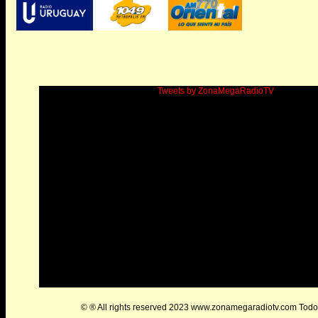
Tweets by ZonaMegaRadioTV
© ® All rights reserved 2023 www.zonamegaradiotv.com Todos