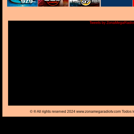
Tweets by ZonaMegaRadi
© ® All rights reserved 2024 www.zonamegaradiotv.com Todos l