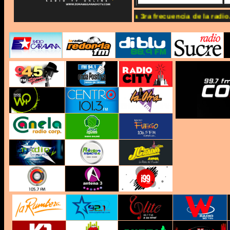
www.zonamegaradiotv.com Somos la 3ra frecuencia de la radio...!