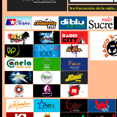
ww.zonamegaradiotv.com Somos la 3ra frecuencia de la radio...!