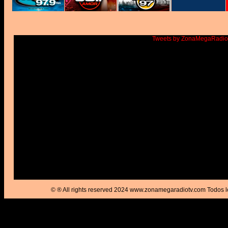
Tweets by ZonaMegaRadi
© ® All rights reserved 2024 www.zonamegaradiotv.com Todos l