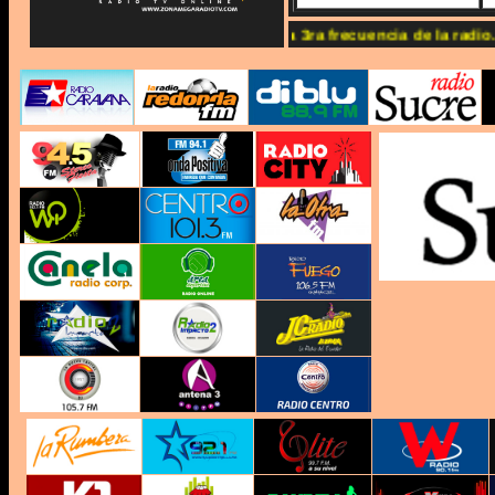
www.zonamegaradiotv.com Somos la 3ra frecuencia de la radio...!