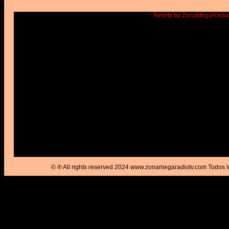
Tweets by ZonaMegaRadi
© ® All rights reserved 2024 www.zonamegaradiotv.com Todos l