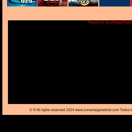
Tweets by ZonaMegaRadi
© ® All rights reserved 2024 www.zonamegaradiotv.com Todos l