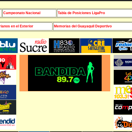
Campeonato Nacional
Tabla de Posiciones LigaPro
ianos en el Exterior
Memorias del Guayaquil Deportivo