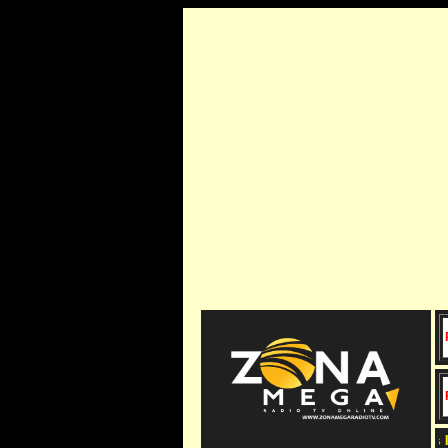
¡...Escucha www.zonamegaradiotv.com Somos la 3ra f