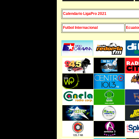
Calendario LigaPro 2021
Futbol Internacional
Ecuator