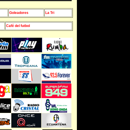
Goleadores
La Tri
Café del futbol